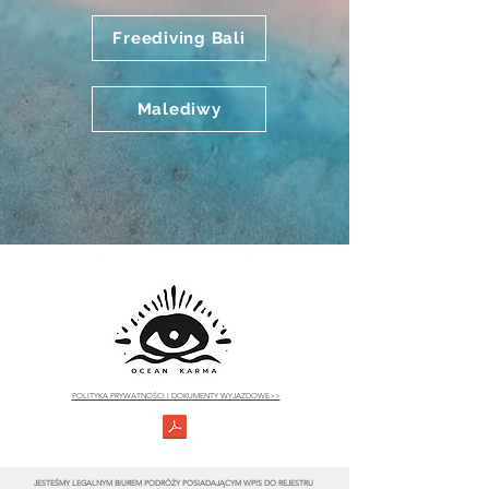
Freediving Bali
Malediwy
POLITYKA PRYWATNOŚCI I DOKUMENTY WYJAZDOWE>>
JESTEŚMY LEGALNYM BIUREM PODRÓŻY POSIADAJĄCYM WPIS DO REJESTRU