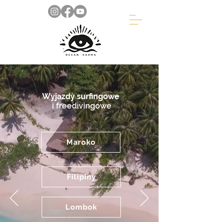
Wyjazdy
surfingowe
i freedivingowe
Maroko
Filipiny
Lombok