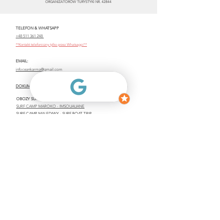
ORGANIZATORÓW TURYSTYKI NR. 42844
TELEFON & WHATSAPP
+48 511 361 248
**Kontakt telefoniczny tylko przez Whatsapp!**​
EMAIL:
infoceankarma@gmail.com
DOKUMENTY WYJAZDOWE
OBOZY SURFINGOWE
SURF CAMP MAROKO - IMSOUAUANE
SURF CAMP MALEDIWY - SURF BOAT TRIP
SURF CAMP INDONEZJA - LOMBOK
SURF CAMP FILIPINY - SIARGAO
OBOZY FREEDIVINGOWE
FREEDIVING BALI
FREEDIVING MALEDIWY
WYJAZDY DLA FIRM
WYJAZDY DLA STUDENTÓW
MENU
WYJAZDY
SZKOLENIA SURFINGOWE